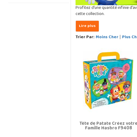
Profitez d'une quantité infinie d'a
cette collection.
Trier Par:
Moins Cher
Plus Ch
|
Tête de Patate Créez votr
Famille Hasbro F9408