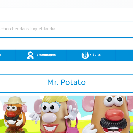
e
Personnages
Kidults
Mr. Potato