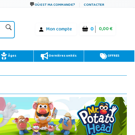
OÙ EST MA COMMANDE?
CONTACTER
0
0,00 €
Mon compte
Âges
Dernières unités
OFFRES