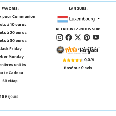
FAVORIS:
LANGUES:
x pour Communion
Luxembourg
ets à 10 euros
RETROUVEZ-NOUS SUR:
ets à 20 euros
ets à 30 euros
Black Friday
yber Monday
0,0
/
5
rnières unités
Basé sur
0
avis
arte Cadeau
SiteMap
 489
(jours