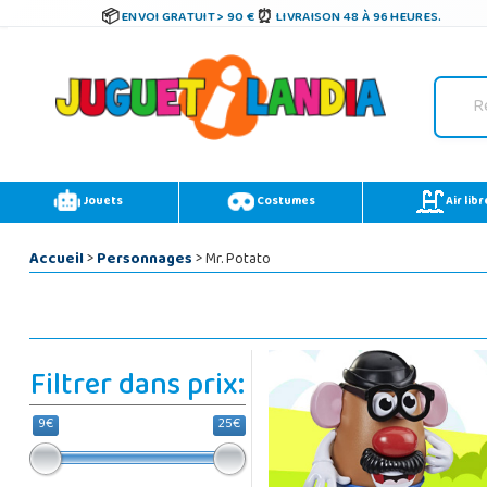
ENVOI GRATUIT > 90 €
LIVRAISON 48 À 96 HEURES.
Jouets
Costumes
Air libr
Accueil
>
Personnages
> Mr. Potato
Filtrer dans prix:
9€
25€