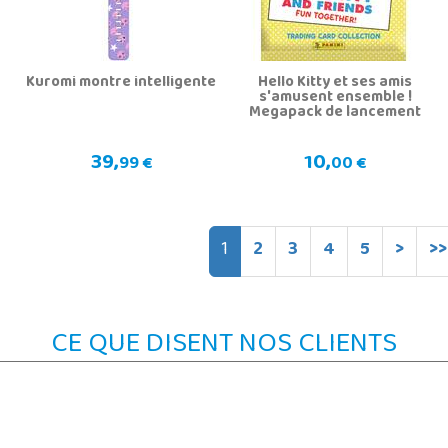
Kuromi montre intelligente
Hello Kitty et ses amis
s'amusent ensemble !
Megapack de lancement
39,
10,
99 €
00 €
1
2
3
4
5
>
>>
CE QUE DISENT NOS CLIENTS