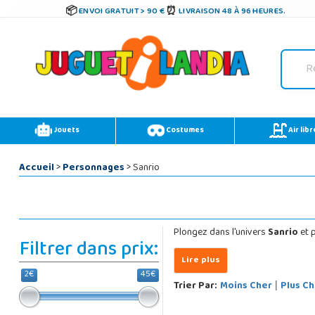
ENVOI GRATUIT > 90 €
LIVRAISON 48 À 96 HEURES.
Jouets
Costumes
Air libr
Accueil
>
Personnages
> Sanrio
Plongez dans l'univers
Sanrio
et p
Filtrer dans prix:
2€
45€
Trier Par:
Moins Cher
Plus Ch
|