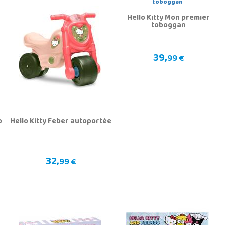
Hello Kitty Mon premier
toboggan
39,
99 €
o
Hello Kitty Feber autoportée
32,
99 €