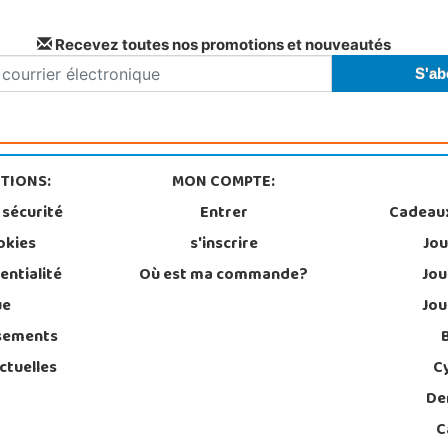
Recevez toutes nos promotions et nouveautés
TIONS:
MON COMPTE:
 sécurité
Entrer
Cadeau
okies
s'inscrire
Jou
entialité
Où est ma commande?
Jou
ue
Jou
sements
ctuelles
C
De
C