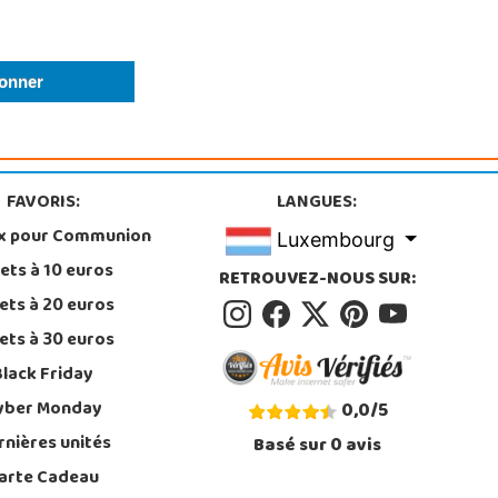
FAVORIS:
LANGUES:
x pour Communion
Luxembourg
ets à 10 euros
RETROUVEZ-NOUS SUR:
ets à 20 euros
ets à 30 euros
Black Friday
yber Monday
0,0
/
5
rnières unités
Basé sur
0
avis
arte Cadeau