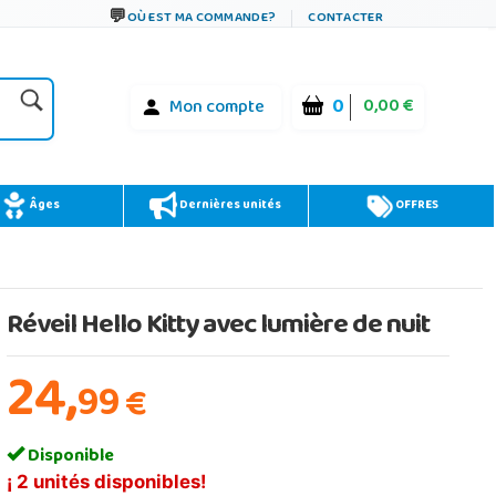
OÙ EST MA COMMANDE?
CONTACTER
0
0,00 €
Mon compte
Âges
Dernières unités
OFFRES
Réveil Hello Kitty avec lumière de nuit
24,
99
€
Disponible
¡ 2 unités disponibles!