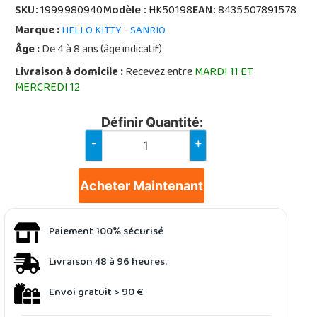
SKU:
1999980940
Modèle :
HK50198
EAN:
8435507891578
Marque :
-
HELLO KITTY
SANRIO
Âge :
De 4 à 8 ans (âge indicatif)
Livraison à domicile :
Recevez entre
MARDI 11 ET
MERCREDI 12
Définir Quantité:
-
+
Acheter Maintenant
Paiement 100% sécurisé
Livraison 48 à 96 heures.
Envoi gratuit > 90 €