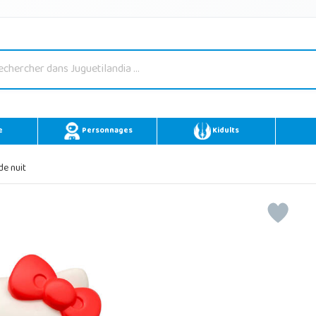
e
Personnages
Kidults
de nuit