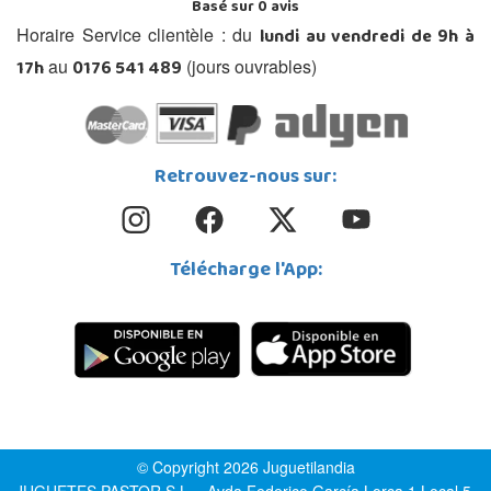
Basé sur
0
avis
lundi au vendredi de 9h à
Horaire Service clientèle : du
17h
0176 541 489
au
(jours ouvrables)
Retrouvez-nous sur:
Télécharge l'App:
© Copyright 2026 Juguetilandia
JUGUETES PASTOR S.L. - Avda.Federico García Lorca 1 Local 5,