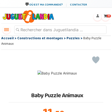
OÙ EST MA COMMANDE?
CONTACTER
←
×
0
Accueil
>
Constructions et montages
>
Puzzles
>
Baby Puzzle
Animaux
Baby Puzzle Animaux