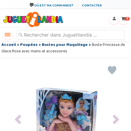
OÙ EST MA COMMANDE?
CONTACTER
←
×
0
Accueil
>
Poupées
>
Bustes pour Maquillage
>
Buste Princesse de
Glace Rose avec mains et accessoires
Previous
Next