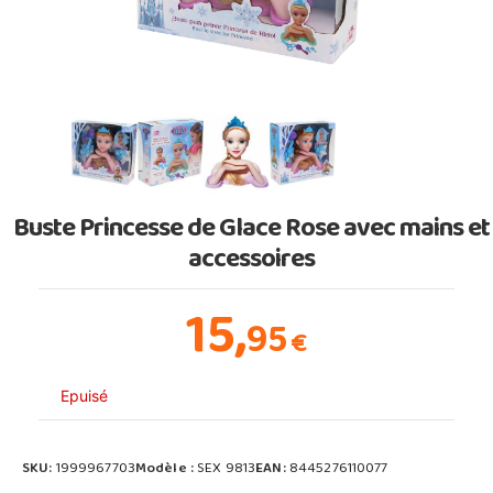
Buste Princesse de Glace Rose avec mains et
accessoires
15,
95
€
Epuisé
SKU:
1999967703
Modèle :
SEX 9813
EAN:
8445276110077