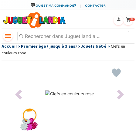
OÙ EST MA COMMANDE?
CONTACTER
←
×
0
Accueil
>
Premier âge ( jusqu'à 3 ans)
>
Jouets bébé
>
Clefs en
couleurs rose
Previous
Next