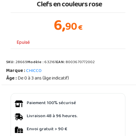
Clefs en couleurs rose
6,
90
€
Epuisé
SKU:
28669
Modèle :
632161
EAN:
8003670772002
Marque :
CHICCO
Âge :
De 0 à 3 ans (âge indicatif)
Paiement 100% sécurisé
Livraison 48 à 96 heures.
Envoi gratuit > 90 €