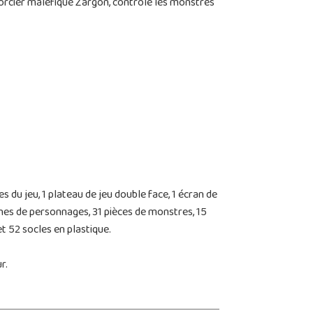
u sorcier maléfique Zargon, contrôle les monstres
s du jeu, 1 plateau de jeu double face, 1 écran de
 fiches de personnages, 31 pièces de monstres, 15
t 52 socles en plastique.
r.