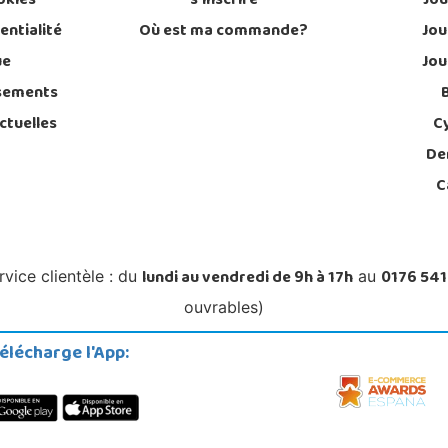
okies
s'inscrire
Jou
entialité
Où est ma commande?
Jou
ue
Jou
sements
ctuelles
C
De
C
lundi au vendredi de 9h à 17h
0176 541
rvice clientèle : du
au
ouvrables)
élécharge l'App: