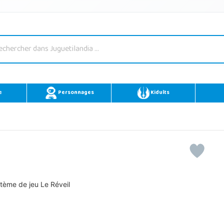
e
Personnages
Kidults