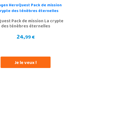
uest Pack de mission La crypte
des ténèbres éternelles
24,
99 €
Je le veux !