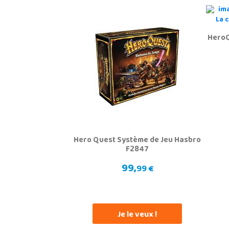
HeroQ
Hero Quest Système de Jeu Hasbro
F2847
99,
99 €
Je le veux !