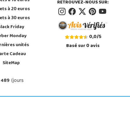
ets à 10 euros
RETROUVEZ-NOUS SUR:
ets à 20 euros
ets à 30 euros
Black Friday
yber Monday
0,0
/
5
rnières unités
Basé sur
0
avis
arte Cadeau
SiteMap
 489
(jours