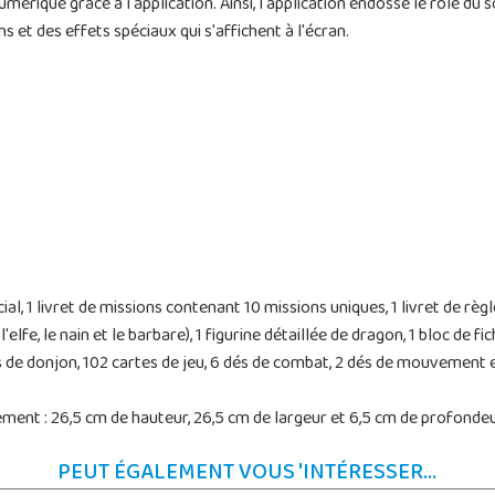
umérique grâce à l'application. Ainsi, l'application endosse le rôle d
s et des effets spéciaux qui s'affichent à l'écran.
, 1 livret de missions contenant 10 missions uniques, 1 livret de règle
l'elfe, le nain et le barbare), 1 figurine détaillée de dragon, 1 bloc de
es de donjon, 102 cartes de jeu, 6 dés de combat, 2 dés de mouvement e
ent : 26,5 cm de hauteur, 26,5 cm de largeur et 6,5 cm de profondeu
PEUT ÉGALEMENT VOUS 'INTÉRESSER...