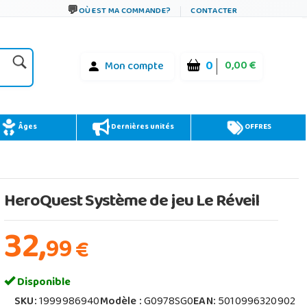
OÙ EST MA COMMANDE?
CONTACTER
0
0,00 €
Mon compte
Âges
Dernières unités
OFFRES
HeroQuest Système de jeu Le Réveil
32,
99
€
Disponible
SKU:
1999986940
Modèle :
G0978SG0
EAN:
5010996320902