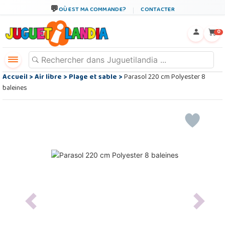
OÙ EST MA COMMANDE?
CONTACTER
←
×
0
Accueil
>
Air libre
>
Plage et sable
>
Parasol 220 cm Polyester 8
baleines
Previous
Next