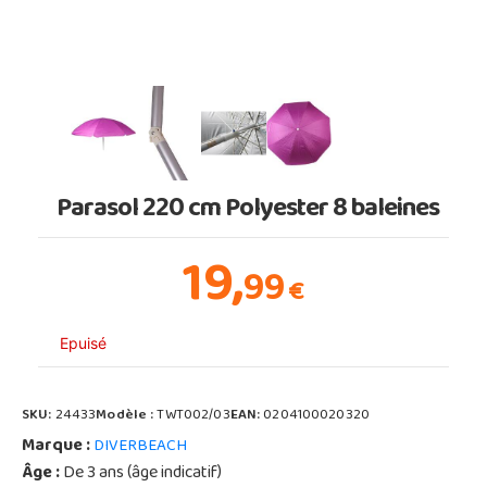
Parasol 220 cm Polyester 8 baleines
19,
99
€
Epuisé
SKU:
24433
Modèle :
TWT002/03
EAN:
0204100020320
Marque :
DIVERBEACH
Âge :
De 3 ans (âge indicatif)