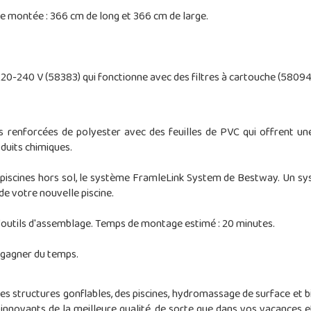
ne montée : 366 cm de long et 366 cm de large.
 220-240 V (58383) qui fonctionne avec des filtres à cartouche (58094
s renforcées de polyester avec des feuilles de PVC qui offrent une 
oduits chimiques.
r piscines hors sol, le système FramleLink System de Bestway. Un sy
de votre nouvelle piscine.
 d'outils d'assemblage. Temps de montage estimé : 20 minutes.
r gagner du temps.
des structures gonflables, des piscines, hydromassage de surface et 
innovants de la meilleure qualité, de sorte que dans vos vacances et 