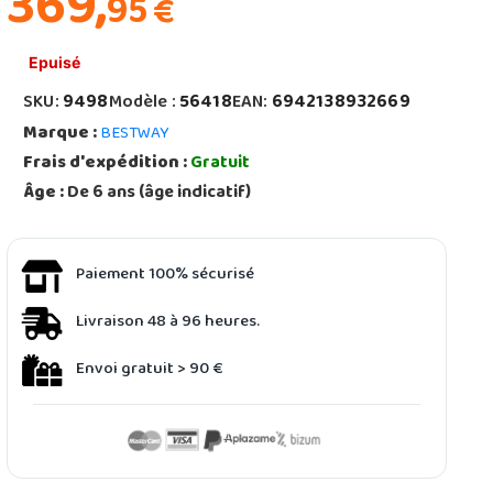
369,
95
€
Epuisé
SKU:
9498
Modèle :
56418
EAN:
6942138932669
Marque :
BESTWAY
Frais d'expédition :
Gratuit
Âge :
De 6 ans (âge indicatif)
Paiement 100% sécurisé
Livraison 48 à 96 heures.
Envoi gratuit > 90 €