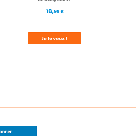
Bestway 58037
18,
95 €
Je le veux !