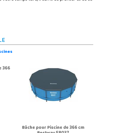
LE
e 366
Bâche pour Piscine de 366 cm