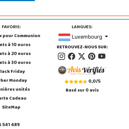
FAVORIS:
LANGUES:
x pour Communion
Luxembourg
ets à 10 euros
RETROUVEZ-NOUS SUR:
ets à 20 euros
ets à 30 euros
lack Friday
yber Monday
0,0
/
5
nières unités
Basé sur
0
avis
arte Cadeau
SiteMap
6 541 489