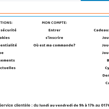
TIONS:
MON COMPTE:
 sécurité
Entrer
Cadeau
ookies
s'inscrire
Jou
entialité
Où est ma commande?
Jou
ue
Jou
rsements
B
ctuelles
C
Der
C
lundi au vendredi de 9h à 17h
017
Service clientèle : du
au