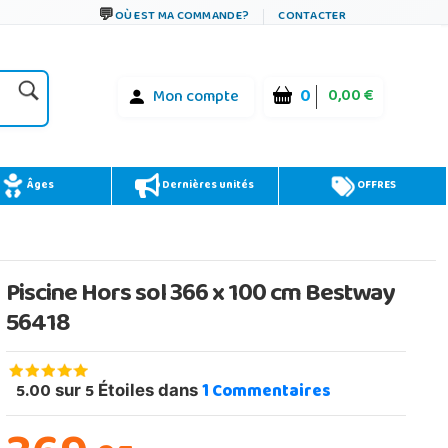
OÙ EST MA COMMANDE?
CONTACTER
0
0,00 €
Mon compte
Âges
Dernières unités
OFFRES
Piscine Hors sol 366 x 100 cm Bestway
56418
5.00
5
1
Commentaires
sur
Étoiles dans