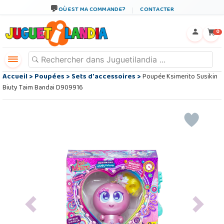
OÙ EST MA COMMANDE?
CONTACTER
←
×
0
Accueil
>
Poupées
>
Sets d'accessoires
>
Poupée Ksimerito Susikin
Biuty Taim Bandai D909916
Previous
Next