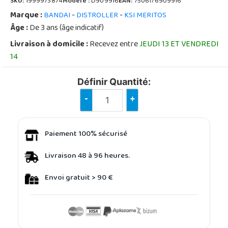
SKU:
1999973874
Modèle :
D909916
EAN:
7506176909916
Marque :
-
-
BANDAI
DISTROLLER
KSI MERITOS
Âge :
De 3 ans (âge indicatif)
Livraison à domicile :
Recevez entre
JEUDI 13 ET VENDREDI
14
Définir Quantité:
-
+
Paiement 100% sécurisé
Livraison 48 à 96 heures.
Envoi gratuit > 90 €