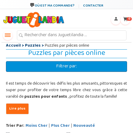
←
×
OÙ EST MA COMMANDE?
CONTACTER
0
Accueil
>
Puzzles
>
Puzzles par pièces online
Puzzles par pièces online
Filtrer par:
Il est temps de découvrir les défis les plus amusants, pittoresques et
super pour profiter de votre temps libre chez vous grâce à cette
variété de
puzzles pour enfants
, profitez de toute la famille!
Trier Par:
Moins Cher
Plus Cher
Nouveauté
|
|