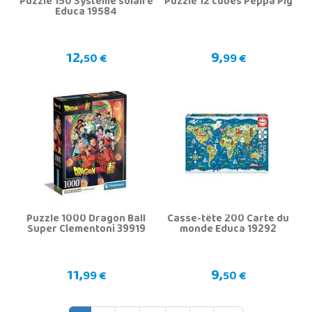
Puzzle 150 Système solaire
Puzzle 12 cubes Peppa Pig
Educa 19584
12,
9,
50 €
99 €
Puzzle 1000 Dragon Ball
Casse-tête 200 Carte du
Super Clementoni 39919
monde Educa 19292
11,
9,
99 €
50 €