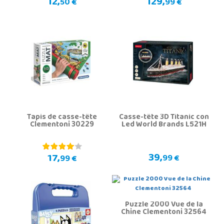
12,
129,
50 €
99 €
Tapis de casse-tête
Casse-tête 3D Titanic con
Clementoni 30229
Led World Brands L521H
39,
17,
99 €
99 €
Puzzle 2000 Vue de la
Chine Clementoni 32564