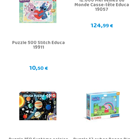
12.000 Merveilles du
Monde Casse-tête Educa
19057
124,
99 €
Puzzle 500 Stitch Educa
19911
10,
50 €