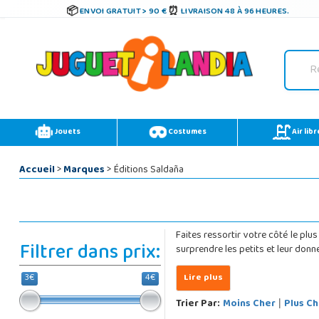
ENVOI GRATUIT > 90 €
LIVRAISON 48 À 96 HEURES.
Jouets
Costumes
Air libr
Accueil
>
Marques
> Éditions Saldaña
Faites ressortir votre côté le plu
Filtrer dans prix:
surprendre les petits et leur donn
3€
4€
Trier Par:
Moins Cher
Plus Ch
|