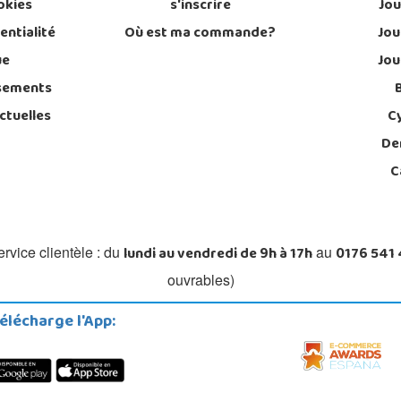
okies
s'inscrire
Jou
entialité
Où est ma commande?
Jou
ue
Jou
sements
ctuelles
C
De
C
lundi au vendredi de 9h à 17h
0176 541
rvice clientèle : du
au
ouvrables)
élécharge l'App: