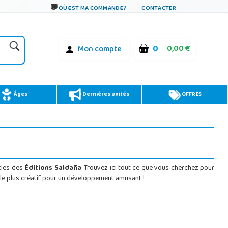
OÙ EST MA COMMANDE?
CONTACTER
0
0,00 €
Mon compte
Âges
Dernières unités
OFFRES
icles des
Éditions Saldaña
. Trouvez ici tout ce que vous cherchez pour
au le plus créatif pour un développement amusant !