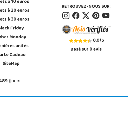
ets à 10 euros
RETROUVEZ-NOUS SUR:
ets à 20 euros
ets à 30 euros
Black Friday
yber Monday
0,0
/
5
rnières unités
Basé sur
0
avis
arte Cadeau
SiteMap
 489
(jours