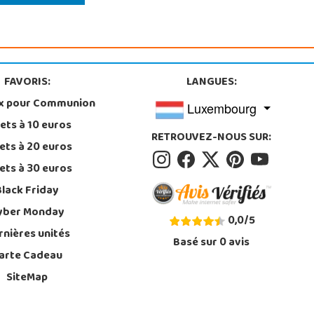
FAVORIS:
LANGUES:
x pour Communion
Luxembourg
ets à 10 euros
RETROUVEZ-NOUS SUR:
ets à 20 euros
ets à 30 euros
Black Friday
yber Monday
0,0
/
5
rnières unités
Basé sur
0
avis
arte Cadeau
SiteMap