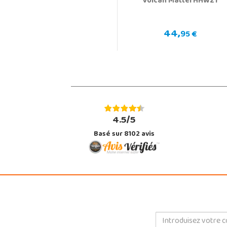
Volcan Mattel HHW21
44,
95 €
4.5/5
Basé sur 8102 avis