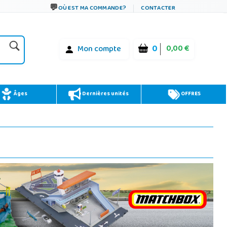
OÙ EST MA COMMANDE?
CONTACTER
0
0,00 €
Mon compte
Âges
Dernières unités
OFFRES