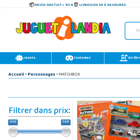
ENVOI GRATUIT > 90 €
LIVRAISON 48 À 96 HEURES.
Jouets
Costumes
Air libr
Accueil
>
Personnages
> MATCHBOX
Filtrer dans prix:
44€
56€