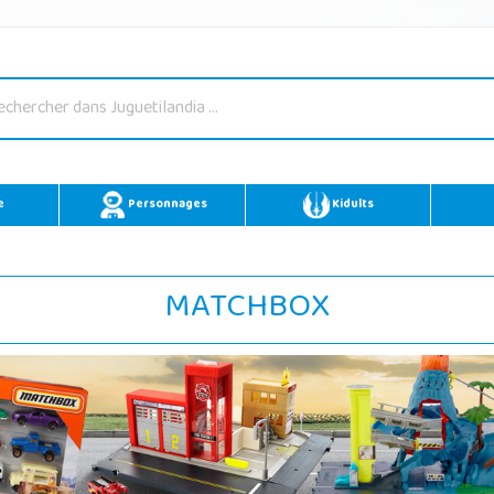
e
Personnages
Kidults
MATCHBOX