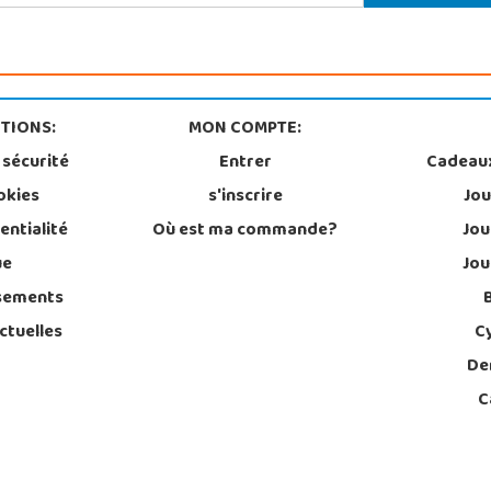
TIONS:
MON COMPTE:
 sécurité
Entrer
Cadeau
okies
s'inscrire
Jou
entialité
Où est ma commande?
Jou
ue
Jou
sements
ctuelles
C
De
C