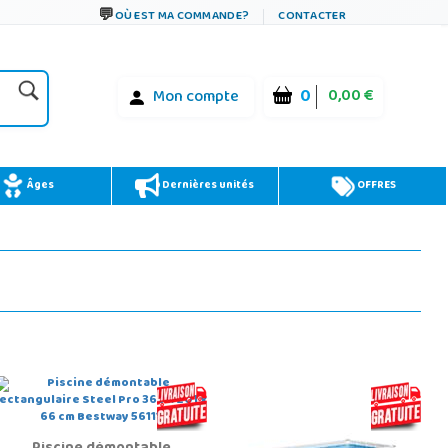
OÙ EST MA COMMANDE?
CONTACTER
0
0,00 €
Mon compte
Âges
Dernières unités
OFFRES