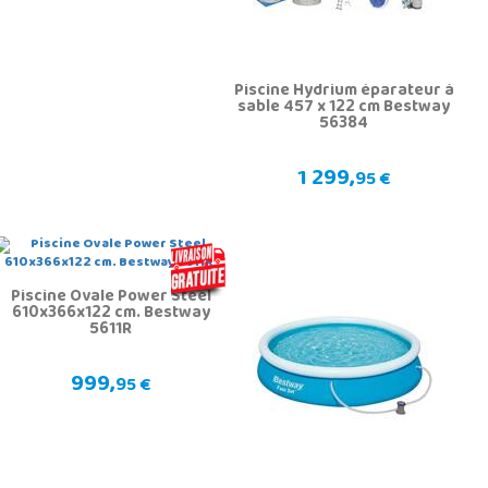
Piscine Hydrium éparateur à
sable 457 x 122 cm Bestway
56384
1 299,
95 €
Piscine Ovale Power Steel
610x366x122 cm. Bestway
5611R
999,
95 €