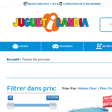
ENVOI GRATUIT > 90 €
LIVRAISON 48 À 96 HEURES.
Jouets
Costumes
Air libr
Accueil
> Toutes les piscines
Filtrer dans prix:
Trier Par:
Moins Cher
Plus Ch
|
1€
10.870€