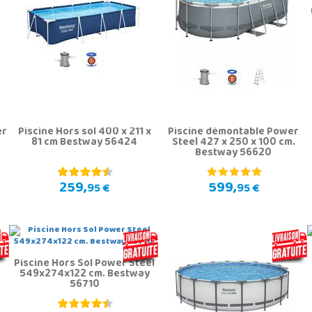
er
Piscine Hors sol 400 x 211 x
Piscine démontable Power
81 cm Bestway 56424
Steel 427 x 250 x 100 cm.
Bestway 56620
259,
599,
95 €
95 €
Piscine Hors Sol Power Steel
549x274x122 cm. Bestway
56710