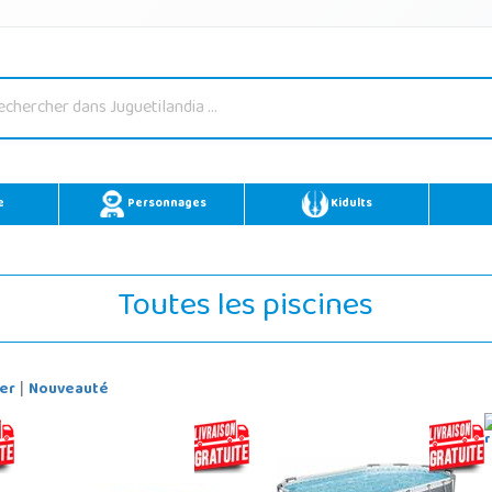
e
Personnages
Kidults
Toutes les piscines
er
Nouveauté
|