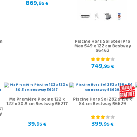
869,
95 €
cm
Piscine Hors Sol Steel Pro
Max 549 x 122 cm Bestway
56462
749,
95 €
Ma Première Piscine 122 x
Piscine Hors Sol 282 x 196 x
122 x 30.5 cm Bestway 56217
84 cm Bestway 56629
61
y
39,
399,
95 €
95 €